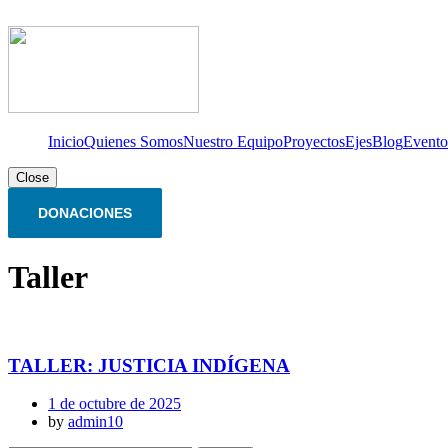
Inicio
Quienes Somos
Nuestro Equipo
Proyectos
Ejes
Blog
Evento
Close
DONACIONES
Taller
TALLER: JUSTICIA INDÍGENA
1 de octubre de 2025
by
admin10