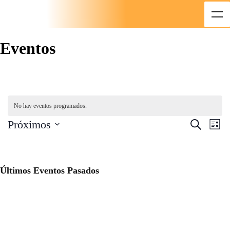
Eventos
No hay eventos programados.
Navegac
Nav
Próximos
Buscar
Lista
de
de
Selecciona
vist
la
búsqued
de
fecha.
y
Eve
Últimos Eventos Pasados
vistas
de
Eventos