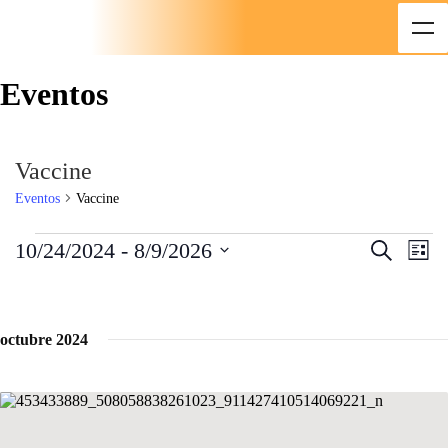
Eventos
Vaccine
Eventos
Vaccine
Navegac
Nav
10/24/2024
 - 
8/9/2026
Buscar
Lista
de
de
Selecciona
vist
la
búsqued
de
fecha.
y
Eve
octubre 2024
vistas
de
Eventos